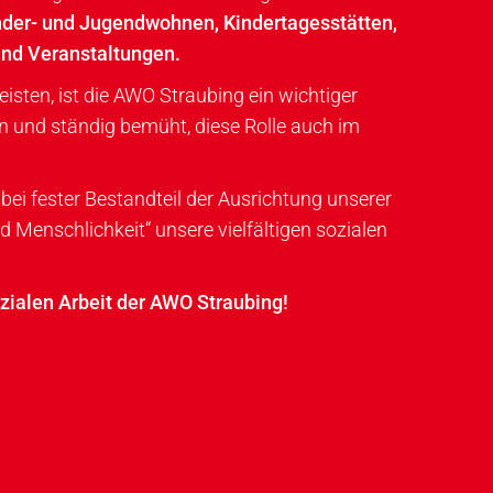
nder- und Jugend­wohnen, Kinder­tages­stätten,
nd Ver­anstaltungen.
ten, ist die AWO Strau­bing ein wich­tiger
n und ständig bemüht, diese Rolle auch im
bei fester Bestand­teil der Aus­rich­tung unserer
d Menschlichkeit“ unsere viel­fältigen sozialen
zialen Arbeit der AWO Straubing!