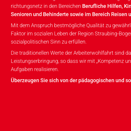
rich­tungs­netz in den Berei­chen
Berufliche Hilfen, Ki
Senioren und Behinderte sowie im Bereich Reisen u
Mit dem Anspruch bestmögliche Quali­tät zu gewährleis
Faktor im sozialen Leben der Region Straubing-Boge
sozialpolitischen Sinn zu erfüllen.
Die traditionellen Werte der Arbeiter­wohlfahrt sind da
Leistungs­er­bringung, so dass wir mit „Kom­pe­tenz un
Aufgaben reali­sieren.
Überzeugen Sie sich von der päda­gogischen und so