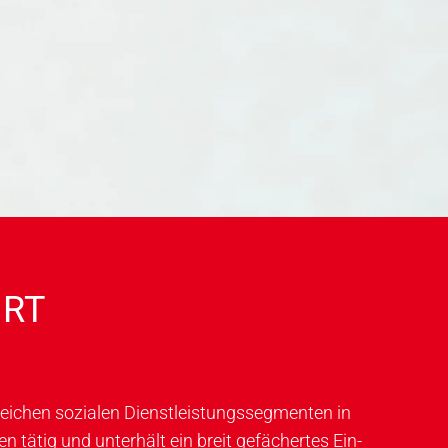
HRT
ichen sozialen Dienst­leistungs­seg­men­ten in
 tätig und unterhält ein breit gefächertes Ein­