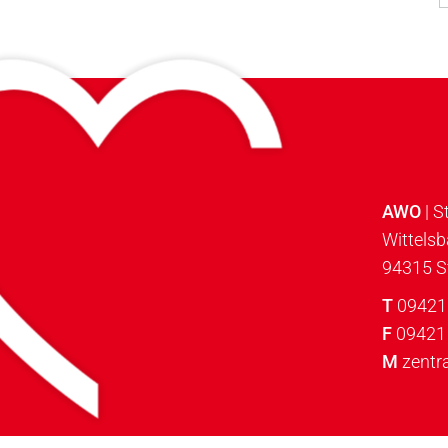
AWO
| S
Wittels
94315 S
T
09421
F
09421
M
zentr