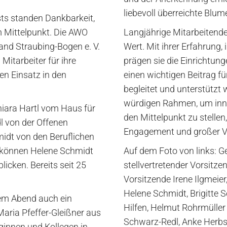
liebevoll überreichte Blu
ts standen Dankbarkeit,
 Mittelpunkt. Die AWO
Langjährige Mitarbeitende
nd Straubing-Bogen e. V.
Wert. Mit ihrer Erfahrung, 
Mitarbeiter für ihre
prägen sie die Einrichtun
en Einsatz in den
einen wichtigen Beitrag f
begleitet und unterstützt 
würdigen Rahmen, um inne
iara Hartl vom Haus für
den Mittelpunkt zu stellen
dl von der Offenen
Engagement und großer Ve
idt von den Beruflichen
O können Helene Schmidt
Auf dem Foto von links: 
licken. Bereits seit 25
stellvertretender Vorsitze
Vorsitzende Irene Ilgmeier
Helene Schmidt, Brigitte Sc
em Abend auch ein
Hilfen, Helmut Rohrmüller 
Maria Pfeffer-Gleißner aus
Schwarz-Redl, Anke Herbst
ginnen und Kollegen in