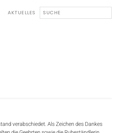
AKTUELLES
tand verabschiedet. Als Zeichen des Dankes
lten die Geehrten sowie die Ruheständlerin